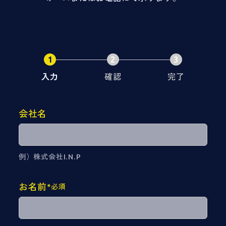
1
2
3
入力
確認
完了
会社名
例）株式会社I.N.P
お名前
*必須